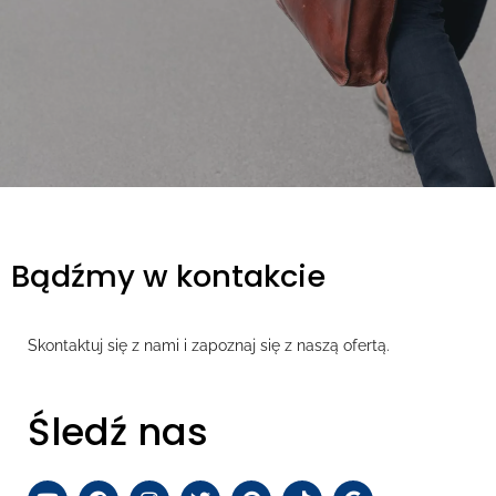
Bądźmy w kontakcie
Skontaktuj się z nami i zapoznaj się z naszą ofertą.
Śledź nas
Y
F
I
T
P
T
G