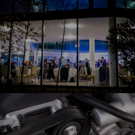
Specjalizujemy się w organizacji każdego rodzaju
imprez oraz uroczystości i dokładamy wszelkich
starań, by każde wydarzenie odbyło się w
przyjemnej atmosferze.
Nasza sala przyjęć okolicznościowych posiada
znakomite zaplecze gastronomiczne, z którego
korzystają wykwalifikowani kucharze.
Dowiedz się więcej
WABCO shop
Wychodząc naprzeciw oczekiwaniom naszym