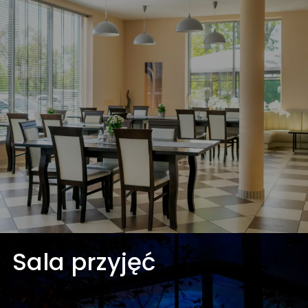
Restauracja
Miejsce, w którym nie tylko skosztuje wyśmienitych
potraw przyrządzonych przez naszych mistrzów
kuchni, ale również zrelaksuje się i odpocznie w
niezwykle przyjemnej atmosferze.
Motto, którym kierujemy się w codziennych
działaniach, zmotywowało nas do poszerzenia
własnych możliwości, czego efektem jest właśnie
restauracja z salą konferencyjną.
Dowiedz się więcej
Sala przyjęć
Sala przyjęć