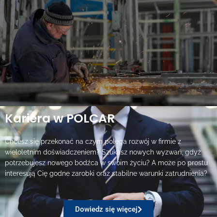
konfigurację według zapotrzebowania.
Dowiedz się więcej
Kariera w POLCAR
Chcesz się przekonać na czym polega rozwój w firmie z
wieloletnim doświadczeniem? Szukasz nowych wyzwań, gdyż
potrzebujesz nowego bodźca w swoim życiu? A może po prostu
interesują Cię godne zarobki oraz stabilne warunki zatrudnienia?
Dowiedz się więcej