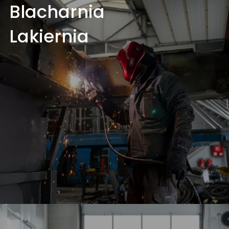
Blacharnia
Lakiernia
Blacharnia, Lakiernia
Prostowanie karoserii auta czy też wykonanie
drobnych poprawek kosmetycznych jest często
znacznie tańsze niż kupno nowych elementów oraz
ich wymian.
Dowiedz się więcej