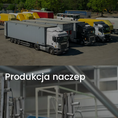
Częstochowy, z myślą o zawodowych kierowcach
oraz osobach prywatnych świadczy usługi
parkingowe oraz postojowe dla każdego rodzaju
pojazdów mechanicznych.
Dowiedz się więcej
Produkcja naczep
Produkcja naczep
Produkujemy naczepy dopasowane do wymagań
Klienta. Oferujemy wiele opcji dodatkowych i